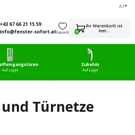
AT
+43 67 66 21 15 59
0
gstüren
Zubehör
info@fenster-sofort.at
+43 67 66 21 15 59
Ihr Warenkorb ist
leer...
info@fenster-sofort.at
0
Favorit
offeingangstüren
Zubehör
Auf Lager
Auf Lager
- und Türnetze