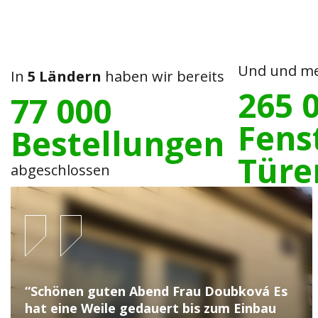
Und und me
In
5 Ländern
haben wir bereits
265 
77 000
Fens
Bestellungen
Türe
abgeschlossen
“Schönen guten Abend Frau Doubková Es
hat eine Weile gedauert bis zum Einbau