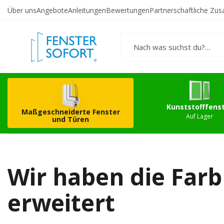
Über uns
Angebote
Anleitungen
Bewertungen
Partnerschaftliche Zu
Erstellen Sie Ihr
Kunststo
eigenes Produkt
Kunststofffens
Maßgeschneiderte Fenster
Auf Lager
und Türen
Wir haben die Farb
erweitert