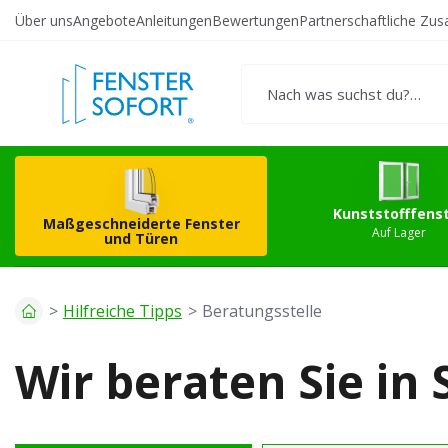
Über uns
Angebote
Anleitungen
Bewertungen
Partnerschaftliche Zu
Erstellen Sie Ihr
Kunststo
eigenes Produkt
Kunststofffens
Maßgeschneiderte Fenster
Auf Lager
und Türen
Hilfreiche Tipps
Beratungsstelle
Wir beraten Sie in