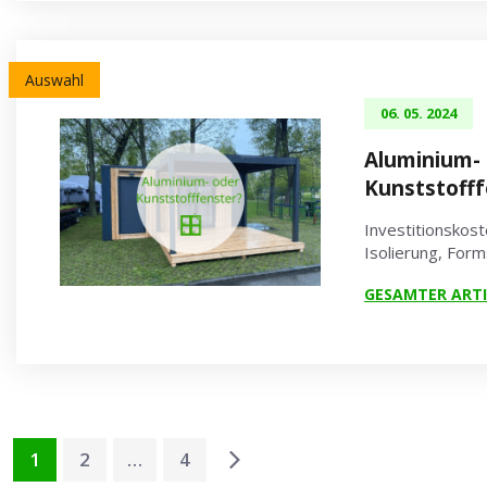
Auswahl
06. 05. 2024
Aluminium-
Kunststofff
Investitionskos
Isolierung, Form
GESAMTER ARTI
1
2
…
4