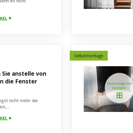
enn es nicht
KEL
Selbstmontage
Sie anstelle von
n die Fenster
ngst nicht mehr die
eit,…
KEL