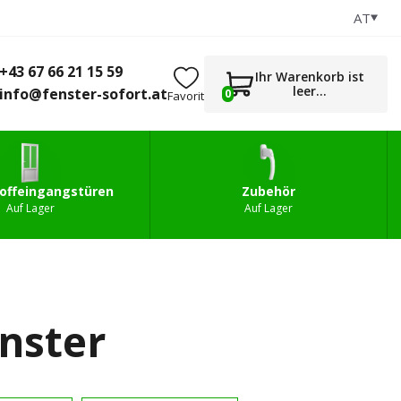
AT
+43 67 66 21 15 59
0
gstüren
Zubehör
info@fenster-sofort.at
+43 67 66 21 15 59
Ihr Warenkorb ist
leer...
info@fenster-sofort.at
0
Favorit
offeingangstüren
Zubehör
Auf Lager
Auf Lager
enster