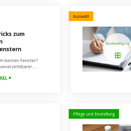
Auswahl
ricks zum
n
fenstern
am besten Fenster?
n unverzichtbarer…
KEL
Pflege und Einstellung