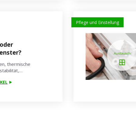
Pflege und Einstellung
 oder
enster?
ten, thermische
stabilität,…
KEL