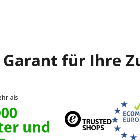
 Garant für Ihre 
hr als
000
ter und