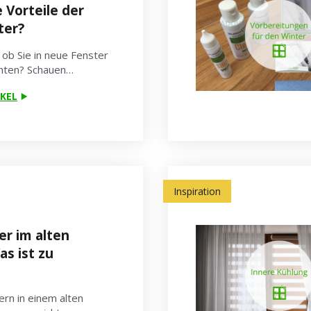
 Vorteile der
ter?
 ob Sie in neue Fenster
chten? Schauen…
KEL
Inspiration
r im alten
s ist zu
rn in einem alten