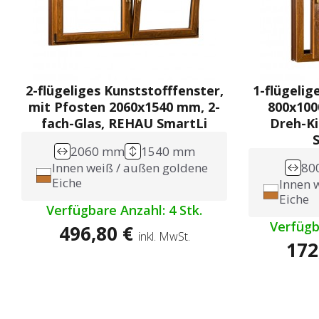
2-flügeliges Kunststofffenster,
1-flügelig
mit Pfosten 2060x1540 mm, 2-
800x100
fach-Glas, REHAU SmartLi
Dreh-K
2060 mm
1540 mm
Innen weiß / außen goldene
80
Eiche
Innen 
Eiche
Verfügbare Anzahl: 4 Stk.
Verfügb
496,80 €
inkl. MwSt.
172