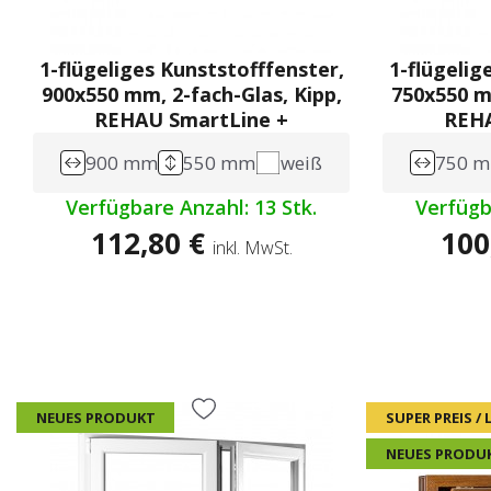
1-flügeliges Kunststofffenster,
1-flügelig
900x550 mm, 2-fach-Glas, Kipp,
750x550 mm
REHAU SmartLine +
REHA
900 mm
550 mm
weiß
750 
Verfügbare Anzahl: 13 Stk.
Verfügb
112,80 €
100
inkl. MwSt.
NEUES PRODUKT
SUPER PREIS /
NEUES PRODU