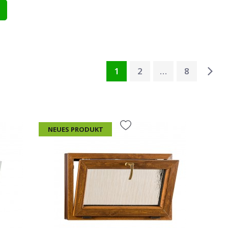
Abmessungen:
Breite
1
2
…
8
Höhe
ung
NEUES PRODUKT
Brauchen Sie andere Maßen?
Erstellen Sie es.