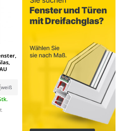
enster,
las,
HAU
weiß
tk.
t.