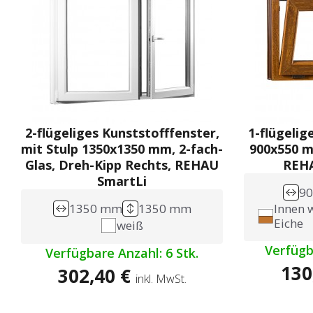
2-flügeliges Kunststofffenster,
1-flügelig
mit Stulp 1350x1350 mm, 2-fach-
900x550 mm
Glas, Dreh-Kipp Rechts, REHAU
REHA
SmartLi
9
1350 mm
1350 mm
Innen 
Eiche
weiß
Verfügb
Verfügbare Anzahl: 6 Stk.
130
302,40 €
inkl. MwSt.