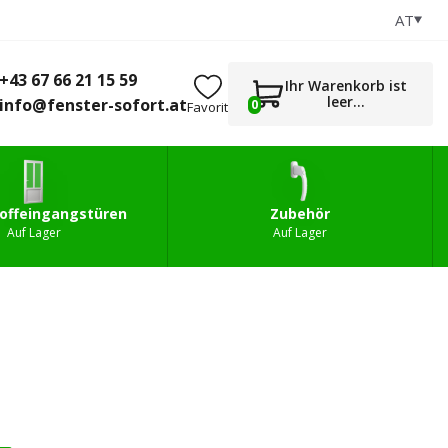
AT
+43 67 66 21 15 59
0
gstüren
Zubehör
info@fenster-sofort.at
+43 67 66 21 15 59
Ihr Warenkorb ist
leer...
info@fenster-sofort.at
0
Favorit
offeingangstüren
Zubehör
Auf Lager
Auf Lager