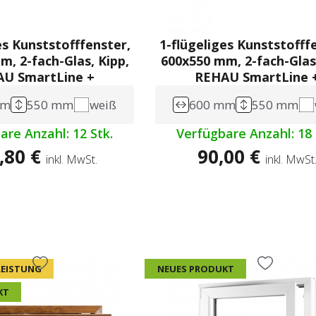
es Kunststofffenster,
1-flügeliges Kunststofff
, 2-fach-Glas, Kipp,
600x550 mm, 2-fach-Glas,
U SmartLine +
REHAU SmartLine 
mm
550 mm
weiß
600 mm
550 mm
are Anzahl: 12 Stk.
Verfügbare Anzahl: 18 
,80 €
90,00 €
inkl. MwSt.
inkl. MwSt
 LEISTUNG
NEUES PRODUKT
KT