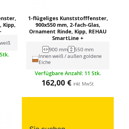
enster,
1-flügeliges Kunststofffenster,
 Kipp,
900x550 mm, 2-fach-Glas,
+
Ornament Rinde, Kipp, REHAU
SmartLine +
weiß
900 mm
550 mm
Stk.
Innen weiß / außen goldene
Eiche
.
Verfügbare Anzahl: 11 Stk.
162,00 €
inkl. MwSt.