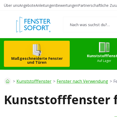
Über uns
Angebote
Anleitungen
Bewertungen
Partnerschaftliche Zu
Erstellen Sie Ihr
Kunststo
eigenes Produkt
Kunststofffens
Maßgeschneiderte Fenster
Auf Lager
und Türen
Kunststofffenster
Fenster nach Verwendung
F
Kunststofffenster 