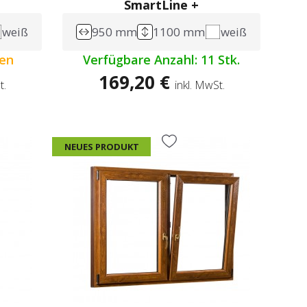
SmartLine +
weiß
950 mm
1100 mm
weiß
gen
Verfügbare Anzahl: 11 Stk.
169,20 €
t.
inkl. MwSt.
NEUES PRODUKT