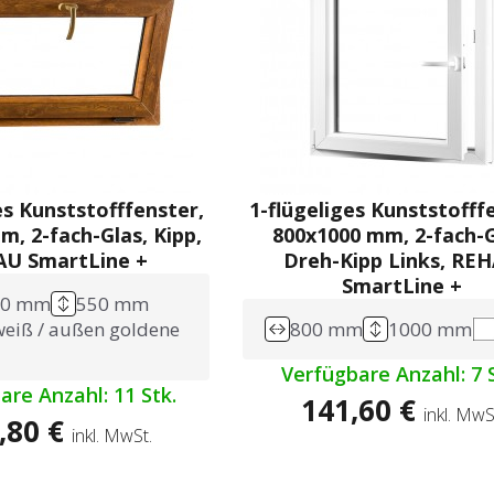
es Kunststofffenster,
1-flügeliges Kunststofff
, 2-fach-Glas, Kipp,
800x1000 mm, 2-fach-G
U SmartLine +
Dreh-Kipp Links, RE
SmartLine +
00 mm
550 mm
weiß / außen goldene
800 mm
1000 mm
Verfügbare Anzahl: 7 S
are Anzahl: 11 Stk.
141,60 €
inkl. MwS
,80 €
inkl. MwSt.