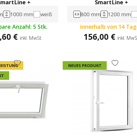
SmartLine +
SmartLine +
m
1000 mm
weiß
800 mm
1200 mm
are Anzahl: 5 Stk.
innerhalb von 14 Ta
,60 €
156,00 €
inkl. MwSt.
inkl. MwS
 LEISTUNG
NEUES PRODUKT
KT