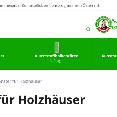
sammenarbeit
Kontakte
Subventionsprogramme in Österreich
fffenster
Kunststoffbalkontüren
Kunststoffeingan
ter
Kunststoffbalkontüren
Kunstst
Auf Lager
enster für Holzhäuser
für Holzhäuser