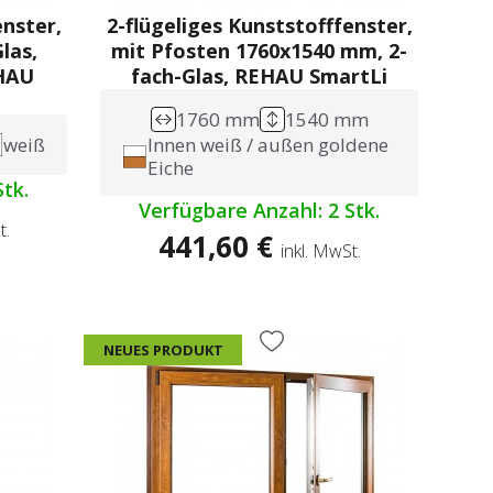
enster,
2-flügeliges Kunststofffenster,
las,
mit Pfosten 1760x1540 mm, 2-
EHAU
fach-Glas, REHAU SmartLi
1760 mm
1540 mm
weiß
Innen weiß / außen goldene
Eiche
tk.
Verfügbare Anzahl: 2 Stk.
t.
441,60 €
inkl. MwSt.
NEUES PRODUKT