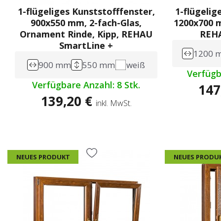
1-flügeliges Kunststofffenster,
1-flügelig
900x550 mm, 2-fach-Glas,
1200x700 m
Ornament Rinde, Kipp, REHAU
REHA
SmartLine +
1200 
900 mm
550 mm
weiß
Verfügb
Verfügbare Anzahl: 8 Stk.
147
139,20 €
inkl. MwSt.
NEUES PRODUKT
NEUES PRODU