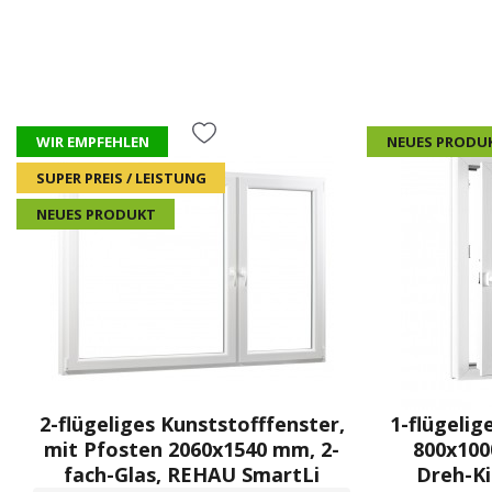
WIR EMPFEHLEN
NEUES PRODU
SUPER PREIS / LEISTUNG
NEUES PRODUKT
2-flügeliges Kunststofffenster,
1-flügelig
mit Pfosten 2060x1540 mm, 2-
800x100
fach-Glas, REHAU SmartLi
Dreh-K