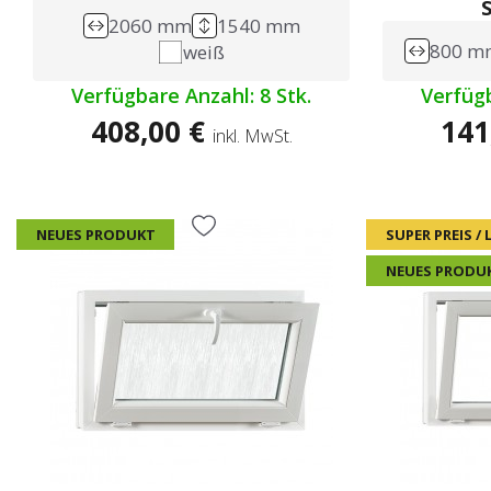
2060 mm
1540 mm
800 m
weiß
Verfügbare Anzahl: 8 Stk.
Verfügb
408,00 €
141
inkl. MwSt.
NEUES PRODUKT
SUPER PREIS /
NEUES PRODU