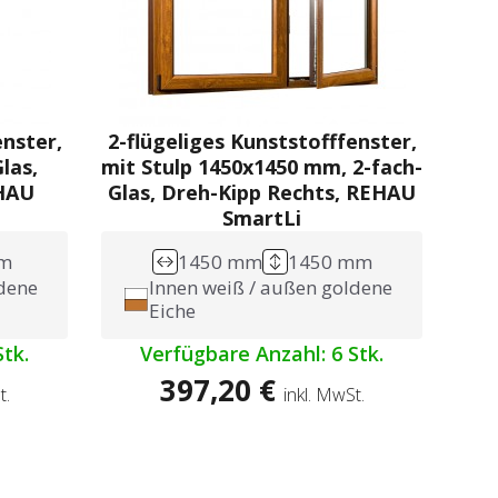
enster,
2-flügeliges Kunststofffenster,
las,
mit Stulp 1450x1450 mm, 2-fach-
EHAU
Glas, Dreh-Kipp Rechts, REHAU
SmartLi
m
1450 mm
1450 mm
ldene
Innen weiß / außen goldene
Eiche
tk.
Verfügbare Anzahl: 6 Stk.
397,20 €
t.
inkl. MwSt.