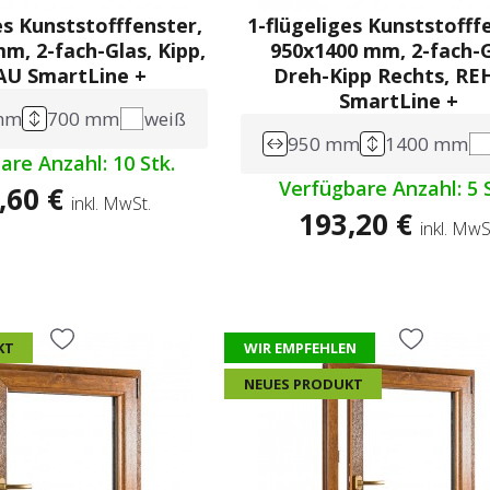
es Kunststofffenster,
1-flügeliges Kunststofff
m, 2-fach-Glas, Kipp,
950x1400 mm, 2-fach-G
U SmartLine +
Dreh-Kipp Rechts, R
SmartLine +
mm
700 mm
weiß
950 mm
1400 mm
are Anzahl: 10 Stk.
Verfügbare Anzahl: 5 S
,60 €
inkl. MwSt.
193,20 €
inkl. MwS
KT
WIR EMPFEHLEN
NEUES PRODUKT