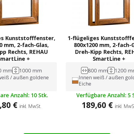
es Kunststofffenster,
1-flügeliges Kunststofff
0 mm, 2-fach-Glas,
800x1200 mm, 2-fach-G
ipp Rechts, REHAU
Dreh-Kipp Rechts, R
SmartLine +
SmartLine +
0 mm
1000 mm
800 mm
1200 m
weiß / außen goldene
Innen weiß / außen go
Eiche
are Anzahl: 10 Stk.
Verfügbare Anzahl: 5 S
,80 €
189,60 €
inkl. MwSt.
inkl. MwS