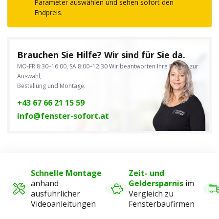
Parameter auswählen und sehen sofort den
Endpreis.
Brauchen Sie Hilfe? Wir sind für Sie da.
MO-FR 8:30–16:00, SA 8:00–12:30
Wir beantworten Ihre Fragen zur
Auswahl,
Bestellung und Montage.
+43 67 66 21 15 59
info@fenster-sofort.at
Schnelle Montage
Zeit- und
anhand
Geldersparnis
im
ausführlicher
Vergleich zu
Videoanleitungen
Fensterbaufirmen