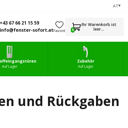
AT
+43 67 66 21 15 59
0
gstüren
Zubehör
info@fenster-sofort.at
+43 67 66 21 15 59
Ihr Warenkorb ist
leer...
info@fenster-sofort.at
0
Favorit
offeingangstüren
Zubehör
Auf Lager
Auf Lager
nen und Rückgaben