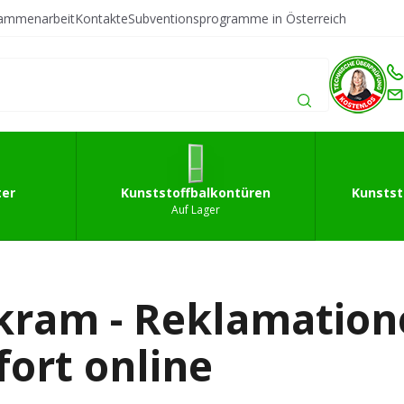
sammenarbeit
Kontakte
Subventionsprogramme in Österreich
fffenster
Kunststoffbalkontüren
Kunststoffeingan
ter
Kunststoffbalkontüren
Kunstst
Auf Lager
rkram - Reklamatio
fort online