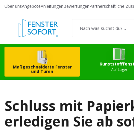
Über uns
Angebote
Anleitungen
Bewertungen
Partnerschaftliche Zu
Erstellen Sie Ihr
Kunststo
eigenes Produkt
Kunststofffens
Maßgeschneiderte Fenster
Auf Lager
und Türen
Schluss mit Papie
erledigen Sie ab so