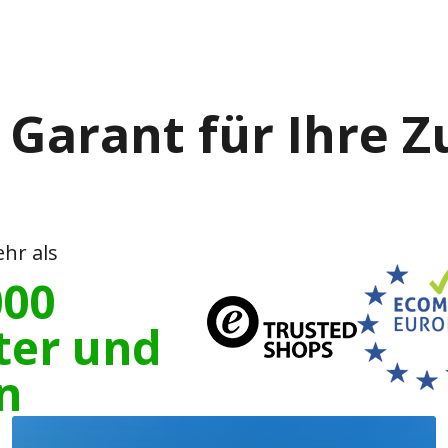
 Garant für Ihre 
hr als
000
ter und
n