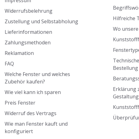
Impressum
Begriffswö
Widerrufsbelehrung
Hilfreiche 
Zustellung und Selbstabholung
Wo unsere 
Lieferinformationen
Kunststoff
Zahlungsmethoden
Fenstertyp
Reklamation
Technische
FAQ
Bestellun
Welche Fenster und welches
Beratungss
Zubehör kaufen?
Erklärung z
Wie viel kann ich sparen
Gestaltung
Preis Fenster
Kunststoff
Widerruf des Vertrags
Überprüfu
Wie man Fenster kauft und
konfiguriert