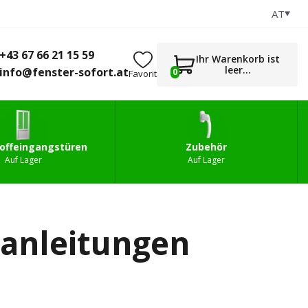
AT
+43 67 66 21 15 59
0
gstüren
Zubehör
info@fenster-sofort.at
+43 67 66 21 15 59
Ihr Warenkorb ist
leer...
info@fenster-sofort.at
0
Favorit
offeingangstüren
Zubehör
Auf Lager
Auf Lager
oanleitungen