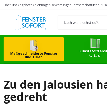
Über uns
Angebote
Anleitungen
Bewertungen
Partnerschaftliche Zu
Erstellen Sie Ihr
Kunststo
eigenes Produkt
Kunststofffens
Maßgeschneiderte Fenster
Auf Lager
und Türen
Zu den Jalousien 
gedreht