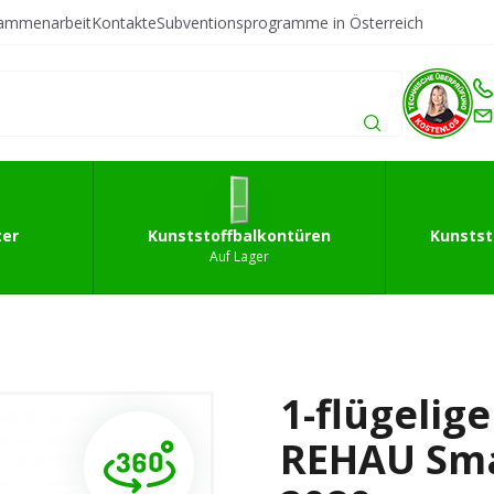
sammenarbeit
Kontakte
Subventionsprogramme in Österreich
fffenster
Kunststoffbalkontüren
Kunststoffeingan
ter
Kunststoffbalkontüren
Kunstst
Auf Lager
1-flügelig
REHAU Smar