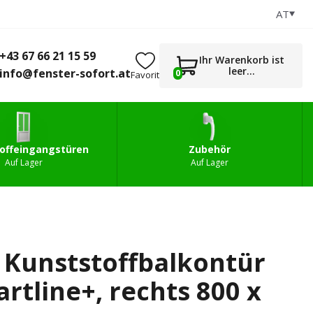
AT
+43 67 66 21 15 59
0
gstüren
Zubehör
info@fenster-sofort.at
+43 67 66 21 15 59
Ihr Warenkorb ist
leer...
info@fenster-sofort.at
0
Favorit
offeingangstüren
Zubehör
Auf Lager
Auf Lager
e Kunststoffbalkontür
tline+, rechts 800 x