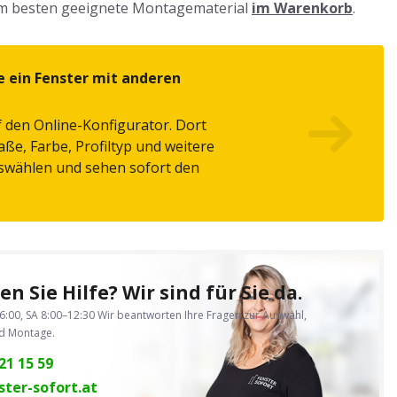
am besten geeignete Montagematerial
im Warenkorb
.
e ein Fenster mit anderen
f den Online-Konfigurator. Dort
ße, Farbe, Profiltyp und weitere
swählen und sehen sofort den
n Sie Hilfe? Wir sind für Sie da.
6:00, SA 8:00–12:30
Wir beantworten Ihre Fragen zur Auswahl,
nd Montage.
21 15 59
ter-sofort.at