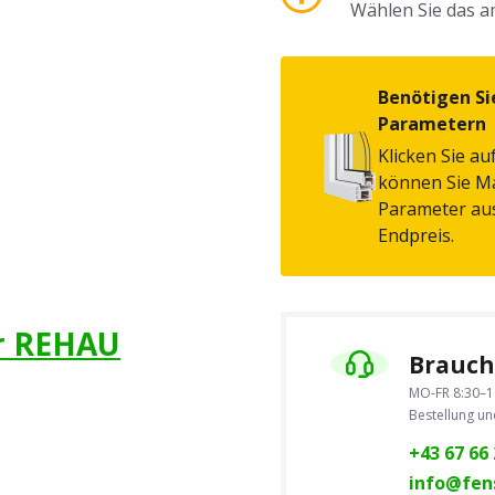
Wählen Sie das 
Benötigen Si
Parametern
Klicken Sie au
können Sie Ma
Parameter au
Endpreis.
ür REHAU
Brauche
MO-FR 8:30–1
Bestellung u
+43 67 66 
info@fens