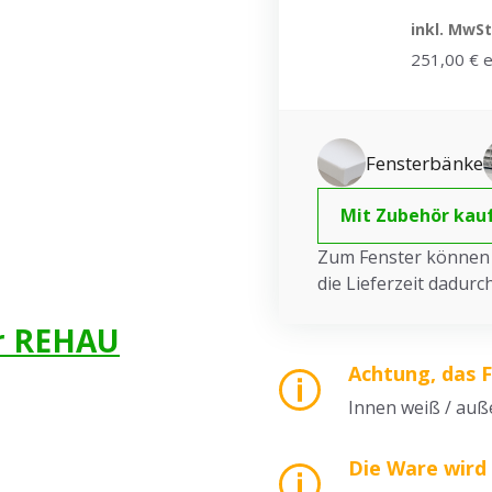
inkl. MwSt
251,00 € e
Fensterbänke
Mit Zubehör kau
Zum Fenster können S
die Lieferzeit dadur
ür REHAU
Achtung, das 
Innen weiß / auß
Die Ware wird