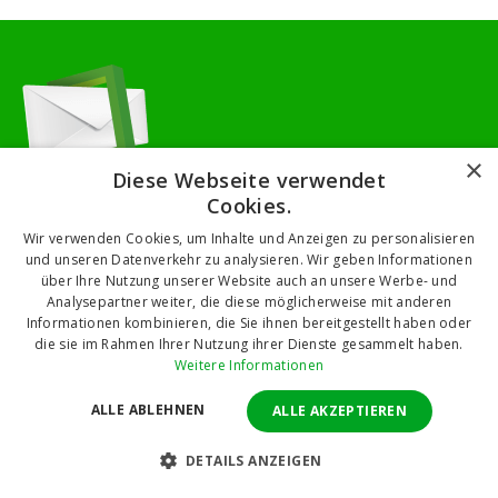
×
Diese Webseite verwendet
Bleiben Sie auf dem Laufenden
Cookies.
Wir senden Ihnen Neuigkeiten aus unserem Sortiment
Wir verwenden Cookies, um Inhalte und Anzeigen zu personalisieren
und Montagetipps
und unseren Datenverkehr zu analysieren. Wir geben Informationen
über Ihre Nutzung unserer Website auch an unsere Werbe- und
Analysepartner weiter, die diese möglicherweise mit anderen
Informationen kombinieren, die Sie ihnen bereitgestellt haben oder
ANMELDUNG
die sie im Rahmen Ihrer Nutzung ihrer Dienste gesammelt haben.
Weitere Informationen
Durch Klicken auf die Schaltfläche „Abonnieren“ stimmen Sie der
Verarbeitung personenbezogener Daten
zu.
ALLE ABLEHNEN
ALLE AKZEPTIEREN
DETAILS ANZEIGEN