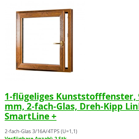
1-flügeliges Kunststofffenster,
mm, 2-fach-Glas, Dreh-Kipp Li
SmartLine +
2-fach-Glas 3/16A/4TPS (U=1,1)
Verfügbare Anzahl: 2 Stk.