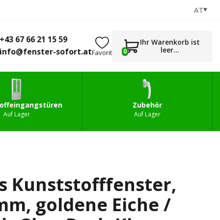
AT
+43 67 66 21 15 59
0
gstüren
Zubehör
info@fenster-sofort.at
+43 67 66 21 15 59
Ihr Warenkorb ist
leer...
info@fenster-sofort.at
0
Favorit
offeingangstüren
Zubehör
Auf Lager
Auf Lager
es Kunststofffenster,
m, goldene Eiche /