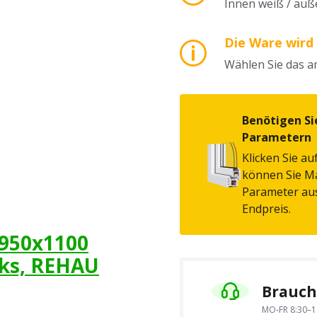
Innen weiß / auß
Die Ware wird
Wählen Sie das 
Benötigen Si
Parametern
Klicken Sie au
können Sie Ma
Parameter au
Endpreis.
 950x1100
nks, REHAU
Brauche
MO-FR 8:30–1