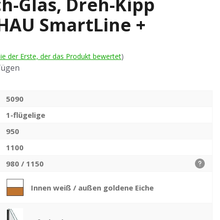
ch-Glas, Dreh-Kipp
EHAU SmartLine +
ie der Erste, der das Produkt bewertet
)
fügen
5090
1-flügelige
950
1100
980 / 1150
Innen weiß / außen goldene Eiche