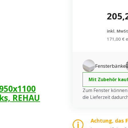
205,
inkl. MwSt
171,00 € e
Fensterbänke
Mit Zubehör kau
 950x1100
Zum Fenster können S
nks, REHAU
die Lieferzeit dadur
Achtung, das 