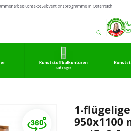
sammenarbeit
Kontakte
Subventionsprogramme in Österreich
fffenster
Kunststoffbalkontüren
Kunststoffeingan
ter
Kunststoffbalkontüren
Kunstst
Auf Lager
1-flügelig
950x1100 m