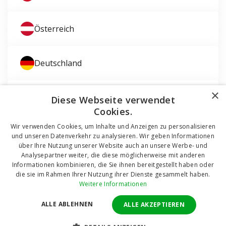
Österreich
Deutschland
×
Magyarország
Diese Webseite verwendet
Cookies.
Wir verwenden Cookies, um Inhalte und Anzeigen zu personalisieren
und unseren Datenverkehr zu analysieren. Wir geben Informationen
über Ihre Nutzung unserer Website auch an unsere Werbe- und
Analysepartner weiter, die diese möglicherweise mit anderen
Informationen kombinieren, die Sie ihnen bereitgestellt haben oder
die sie im Rahmen Ihrer Nutzung ihrer Dienste gesammelt haben.
© 2011 - 2026 TT HOLDING, a.s. Seit 12 Jahren helfen wir
Weitere Informationen
Ihnen, bei Fenstern und Türen Geld zu sparen.
Alle Rechte
vorbehalten!
ALLE ABLEHNEN
ALLE AKZEPTIEREN
Online Shop realisiert von