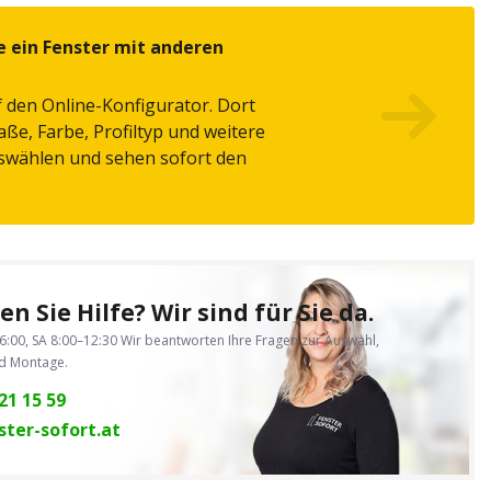
e ein Fenster mit anderen
f den Online-Konfigurator. Dort
ße, Farbe, Profiltyp und weitere
swählen und sehen sofort den
n Sie Hilfe? Wir sind für Sie da.
6:00, SA 8:00–12:30
Wir beantworten Ihre Fragen zur Auswahl,
nd Montage.
21 15 59
ter-sofort.at