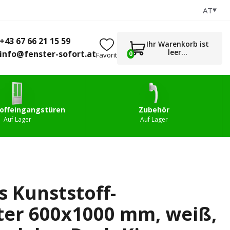
AT
+43 67 66 21 15 59
0
gstüren
Zubehör
info@fenster-sofort.at
+43 67 66 21 15 59
Ihr Warenkorb ist
leer...
info@fenster-sofort.at
0
Favorit
offeingangstüren
Zubehör
Auf Lager
Auf Lager
s Kunststoff-
ter 600x1000 mm, weiß,