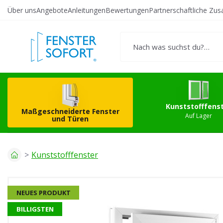
Über uns
Angebote
Anleitungen
Bewertungen
Partnerschaftliche Zu
Erstellen Sie Ihr
Kunststo
eigenes Produkt
Kunststofffens
Maßgeschneiderte Fenster
Auf Lager
und Türen
Kunststofffenster
NEUES PRODUKT
BILLIGSTEN