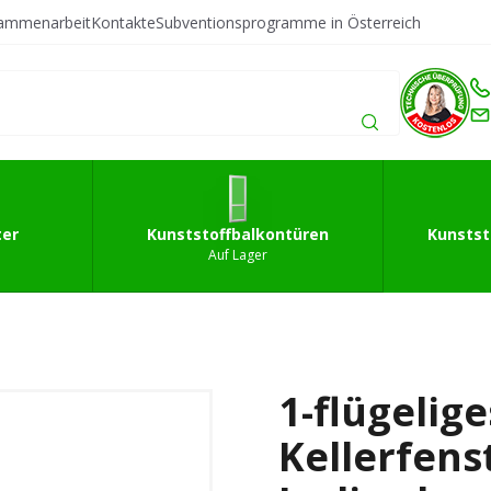
sammenarbeit
Kontakte
Subventionsprogramme in Österreich
fffenster
Kunststoffbalkontüren
Kunststoffeingan
ter
Kunststoffbalkontüren
Kunstst
Auf Lager
1-flügelige
Kellerfens