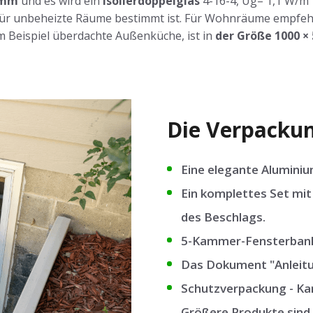
 mm
und es wird ein
Isolierdoppelglas
4-16-4, Ug= 1,1 W/m
 für unbeheizte Räume bestimmt ist. Für Wohnräume empfehl
m Beispiel überdachte Außenküche, ist in
der Größe 1000 ×
Die Verpackun
Eine elegante Aluminiu
Ein komplettes Set mit 
des Beschlags.
5-Kammer-Fensterbanka
Das Dokument "Anleitu
Schutzverpackung - Kar
Größere Produkte sind 