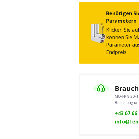
Benötigen Si
Parametern
Klicken Sie au
können Sie Ma
Parameter au
Endpreis.
Brauche
MO-FR 8:30–1
Bestellung u
+43 67 66 
info@fens