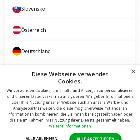
Slovensko
Österreich
Deutschland
×
Magyarország
Diese Webseite verwendet
Cookies.
Wir verwenden Cookies, um Inhalte und Anzeigen zu personalisieren
und unseren Datenverkehr zu analysieren. Wir geben Informationen
über Ihre Nutzung unserer Website auch an unsere Werbe- und
Analysepartner weiter, die diese möglicherweise mit anderen
Informationen kombinieren, die Sie ihnen bereitgestellt haben oder
die sie im Rahmen Ihrer Nutzung ihrer Dienste gesammelt haben.
© 2011 - 2026 TT HOLDING, a.s. Seit 12 Jahren helfen wir
Weitere Informationen
Ihnen, bei Fenstern und Türen Geld zu sparen.
Alle Rechte
vorbehalten!
ALLE ABLEHNEN
ALLE AKZEPTIEREN