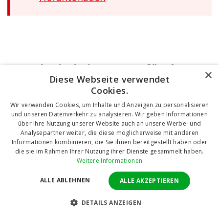
Wir sind ein Garant für Ihre
×
Diese Webseite verwendet
Zufriedenheit
Cookies.
Wir verwenden Cookies, um Inhalte und Anzeigen zu personalisieren
In
5 Ländern
haben wir bereits
und unseren Datenverkehr zu analysieren. Wir geben Informationen
über Ihre Nutzung unserer Website auch an unsere Werbe- und
77 000 Bestellungen
Analysepartner weiter, die diese möglicherweise mit anderen
abgeschlossen
Informationen kombinieren, die Sie ihnen bereitgestellt haben oder
die sie im Rahmen Ihrer Nutzung ihrer Dienste gesammelt haben.
Und und mehr als
Weitere Informationen
265 000 Fenster und Türen
ALLE ABLEHNEN
ALLE AKZEPTIEREN
DETAILS ANZEIGEN