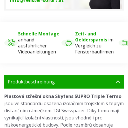
info@fenster-sofort.at
Schnelle Montage
Zeit- und
anhand
Geldersparnis
im
ausführlicher
Vergleich zu
Videoanleitungen
Fensterbaufirmen
Produktbeschreibung
Plastová střešní okna Skyfens SUPRO Triple Termo
jsou ve standardu osazena izolačním trojsklem s teplým
distančním rámečkem TGI Swisspacer. Díky tomu mají
vynikající izolační vlastnosti, jsou vhodné i pro
nízkoenergetické budovy. Podle rozměrů dosahuje