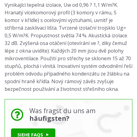
Vynikající tepelná izolace, Uw od 0,96 ? 1,1 W/m?K.
Hranatý vícekomorový profil (3 komory v rámu, 5
komor v křídle) s ocelovými výztuhami, uvnitř je
stříbrná zasklívací lišta. Tvrzené izolační trojsklo Ug=
0,5 W/m?K. Propustnost světla 74 %. Akustická izolace
32 dB. Zvýšená osa otáčení (otevírání ve ?, díky čemuž
lépe z okna uvidíte). Každých 20 mm jsou dvě polohy
mikroventilace. Použití pro střechy se sklonem 15 až 70
stupňů, plochá i vlnitá. Inovativní systém odvodnění řeší
problém odvodu případného kondenzátu ze žlábku na
spodní hraně křídla. Nový rámový závěs zvyšuje
bezpečnost používání a životnost střešního okna.
Was fragst du uns am
häufigsten?
SIEHE FAQS