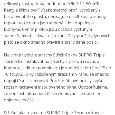
celkový prostup tepla hodnot od 0,96 ? 1,1 W/m?K.
Rámy a křídla tvoří vícekomorový profil vyrobený z
bezolovnatého plastu, nereaguje na vlhkost a změny
teplot, takže okna jsou vhodná i do koupelny a
kuchyně. Uvnitř profilu jsou ocelové výztuhy a
samozřejmostí je kvalitní kování. Díky použití plynových
pístů se okno snadno otevírá a drží v dané pozici.
Na vlnité i ploché střechy Střešní okna SUPRO Triple
Termo lze instalovat na střechy s vlnitou i rovnou
krytinou, jedinou podmínkou je vhodný sklon ? od 15 do
70 stupňů. Díky rozšířeným drážkám v rámu se snadno
napojí těsnící lemování. Použité úhlové profily zvyšují
rozsah nastavení instalovaného okna. Upozorňujeme,
že součástí okna není těsnící lemování, je nutné ho
objednat zvlášť.
Střešní plastová okna SUPRO Triple Termo v kostce: