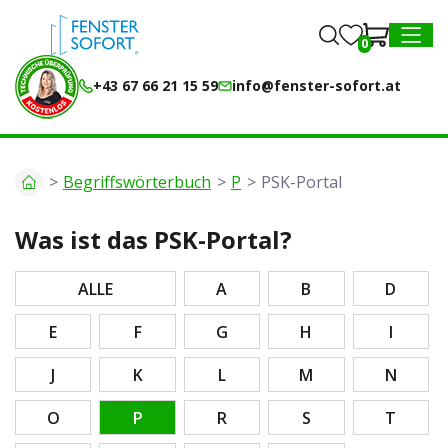
0
0
MENU
+43 67 66 21 15 59
info@fenster-sofort.at
Begriffswörterbuch
P
PSK-Portal
Was ist das PSK-Portal?
ALLE
A
B
D
E
F
G
H
I
J
K
L
M
N
O
P
R
S
T