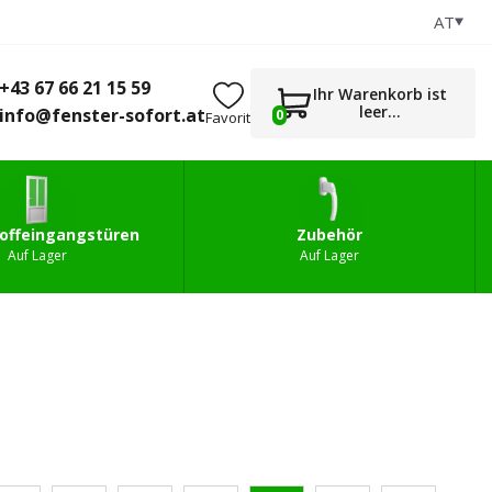
AT
+43 67 66 21 15 59
0
gstüren
Zubehör
info@fenster-sofort.at
+43 67 66 21 15 59
Ihr Warenkorb ist
leer...
info@fenster-sofort.at
0
Favorit
offeingangstüren
Zubehör
Auf Lager
Auf Lager