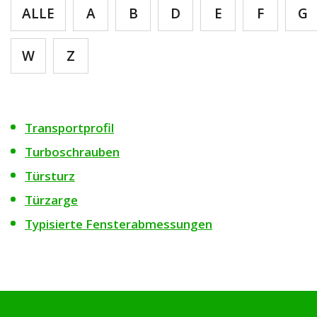
ALLE
A
B
D
E
F
G
W
Z
Transportprofil
Turboschrauben
Türsturz
Türzarge
Typisierte Fensterabmessungen