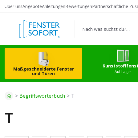
Über uns
Angebote
Anleitungen
Bewertungen
Partnerschaftliche Zu
Erstellen Sie Ihr
Kunststo
eigenes Produkt
Kunststofffens
Maßgeschneiderte Fenster
Auf Lager
und Türen
Begriffswörterbuch
T
T