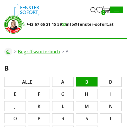
0
0
MENU
+43 67 66 21 15 59
info@fenster-sofort.at
Begriffswörterbuch
B
B
ALLE
A
B
D
E
F
G
H
I
J
K
L
M
N
O
P
R
S
T