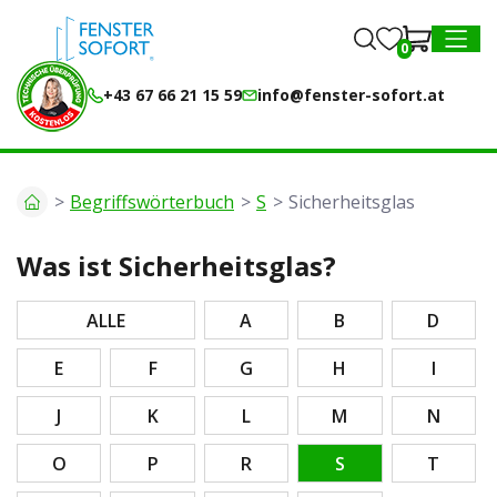
0
0
MENU
+43 67 66 21 15 59
info@fenster-sofort.at
Begriffswörterbuch
S
Sicherheitsglas
Was ist Sicherheitsglas?
ALLE
A
B
D
E
F
G
H
I
J
K
L
M
N
O
P
R
S
T