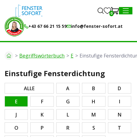
0
0
MENU
+43 67 66 21 15 59
info@fenster-sofort.at
Begriffswörterbuch
E
Einstufige Fensterdichtu
Einstufige Fensterdichtung
ALLE
A
B
D
E
F
G
H
I
J
K
L
M
N
O
P
R
S
T