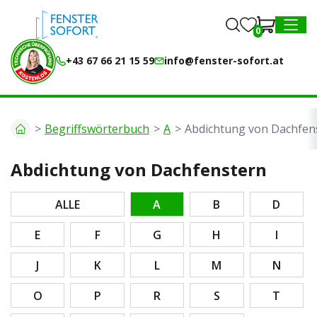
0
0
MENU
+43 67 66 21 15 59
info@fenster-sofort.at
Begriffswörterbuch
A
Abdichtung von Dachfen
Abdichtung von Dachfenstern
ALLE
A
B
D
E
F
G
H
I
J
K
L
M
N
O
P
R
S
T