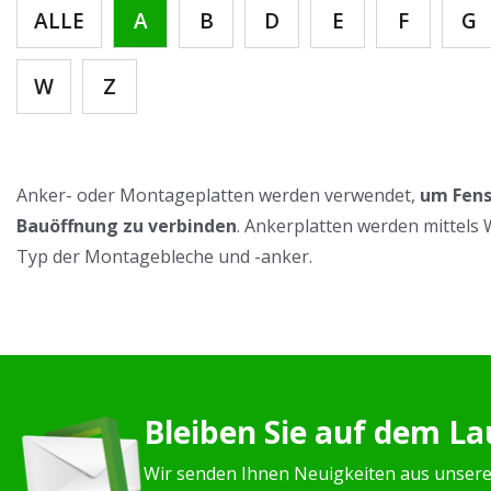
ALLE
A
B
D
E
F
G
W
Z
Anker- oder Montageplatten werden verwendet,
um Fens
Bauöffnung zu verbinden
. Ankerplatten werden mittels
Typ der Montagebleche und -anker.
Bleiben Sie auf dem L
Wir senden Ihnen Neuigkeiten aus unser