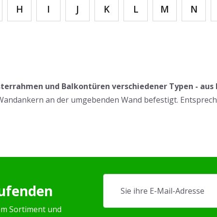
H
I
J
K
L
M
N
terrahmen und Balkontüren verschiedener Typen - aus K
 Wandankern an der umgebenden Wand befestigt. Entspreche
aufenden
em Sortiment und