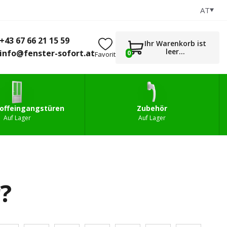
AT
+43 67 66 21 15 59
0
gstüren
Zubehör
info@fenster-sofort.at
+43 67 66 21 15 59
Ihr Warenkorb ist
leer...
info@fenster-sofort.at
0
Favorit
offeingangstüren
Zubehör
Auf Lager
Auf Lager
?