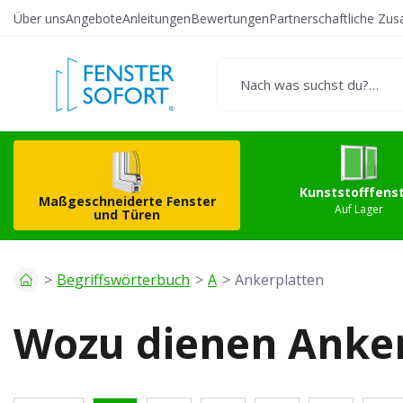
Über uns
Angebote
Anleitungen
Bewertungen
Partnerschaftliche Zu
Erstellen Sie Ihr
Kunststo
eigenes Produkt
Kunststofffens
Maßgeschneiderte Fenster
Auf Lager
und Türen
Begriffswörterbuch
A
Ankerplatten
Wozu dienen Anker