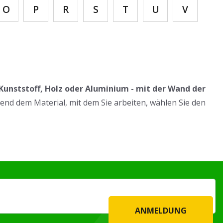
O
P
R
S
T
U
V
unststoff, Holz oder Aluminium - mit der Wand der
nd dem Material, mit dem Sie arbeiten, wählen Sie den
ANMELDUNG