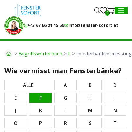
0
0
MENU
+43 67 66 21 15 59
info@fenster-sofort.at
Begriffswörterbuch
F
Fensterbankvermessung
Wie vermisst man Fensterbänke?
ALLE
A
B
D
E
F
G
H
I
J
K
L
M
N
O
P
R
S
T