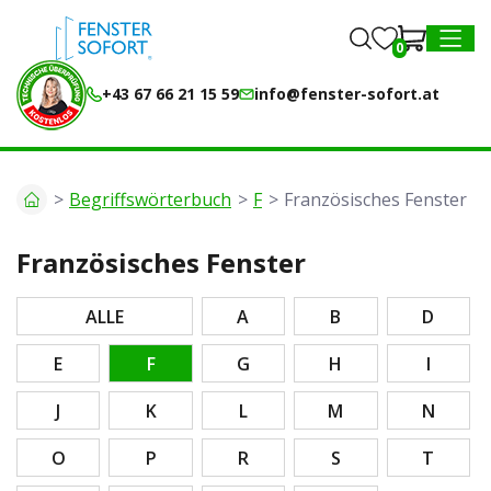
0
0
MENU
+43 67 66 21 15 59
info@fenster-sofort.at
Begriffswörterbuch
F
Französisches Fenster
Französisches Fenster
ALLE
A
B
D
E
F
G
H
I
J
K
L
M
N
O
P
R
S
T