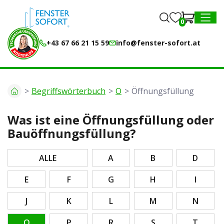
0
0
MENU
+43 67 66 21 15 59
info@fenster-sofort.at
Begriffswörterbuch
O
Öffnungsfüllung
Was ist eine Öffnungsfüllung oder
Bauöffnungsfüllung?
ALLE
A
B
D
E
F
G
H
I
J
K
L
M
N
O
P
R
S
T