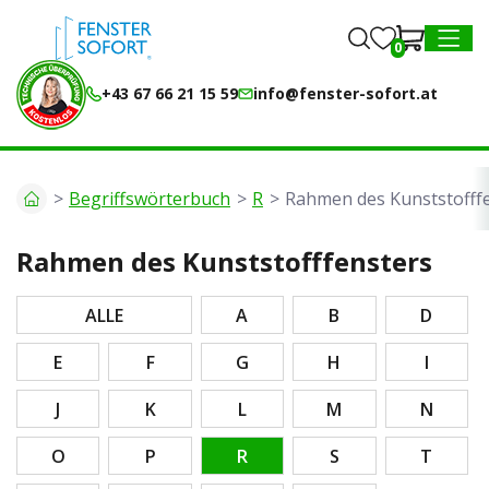
0
0
MENU
+43 67 66 21 15 59
info@fenster-sofort.at
Begriffswörterbuch
R
Rahmen des Kunststofff
Rahmen des Kunststofffensters
ALLE
A
B
D
E
F
G
H
I
J
K
L
M
N
O
P
R
S
T