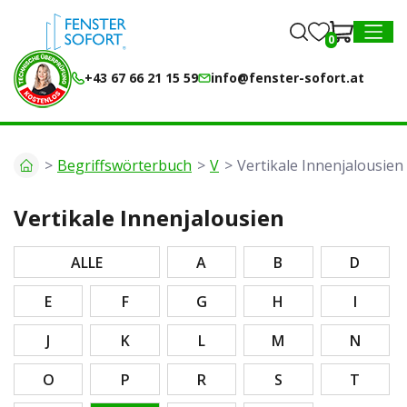
0
0
MENU
+43 67 66 21 15 59
info@fenster-sofort.at
Begriffswörterbuch
V
Vertikale Innenjalousien
Vertikale Innenjalousien
ALLE
A
B
D
E
F
G
H
I
J
K
L
M
N
O
P
R
S
T