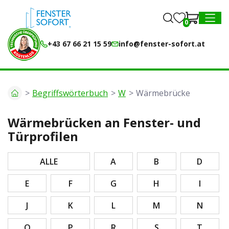
0
0
MENU
+43 67 66 21 15 59
info@fenster-sofort.at
Begriffswörterbuch
W
Wärmebrücke
Wärmebrücken an Fenster- und
Türprofilen
ALLE
A
B
D
E
F
G
H
I
J
K
L
M
N
O
P
R
S
T