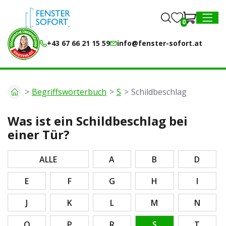
0
0
MENU
+43 67 66 21 15 59
info@fenster-sofort.at
Begriffswörterbuch
S
Schildbeschlag
Was ist ein Schildbeschlag bei
einer Tür?
ALLE
A
B
D
E
F
G
H
I
J
K
L
M
N
O
P
R
S
T