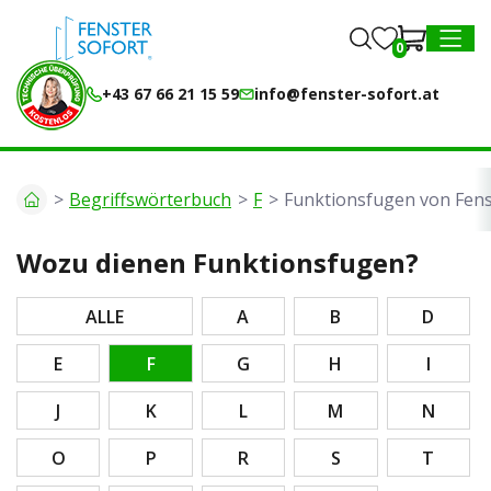
0
0
MENU
+43 67 66 21 15 59
info@fenster-sofort.at
Begriffswörterbuch
F
Funktionsfugen von Fen
Wozu dienen Funktionsfugen?
ALLE
A
B
D
E
F
G
H
I
J
K
L
M
N
O
P
R
S
T